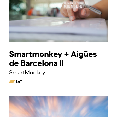
Smartmonkey + Aigües
de Barcelona II
SmartMonkey
IoT