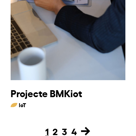
Projecte BMKiot
IoT
1
2
3
4