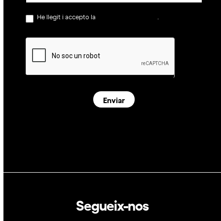
He llegit i accepto la
política de privacitat
.
Enviar
Segueix-nos