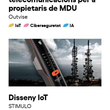
propietaris de MDU
Outvise
IoT
Ciberseguretat
IA
Disseny IoT
STIMULO