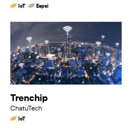
IoT
Espai
Trenchip
ChatuTech
IoT