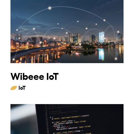
Wibeee IoT
IoT