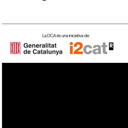
La DCA és una iniciativa de:
IoT
Drons
Ciberseguretat
IA
Espai