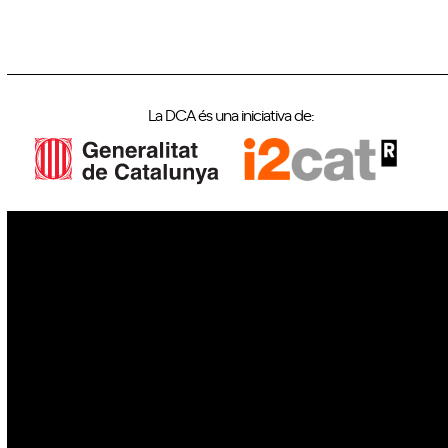
La DCA és una iniciativa de:
IoT
Drons
Ciberseguretat
IA
Espai
Blockchain