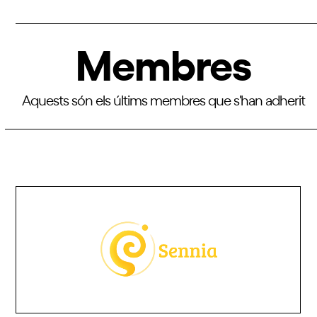
Membres
Aquests són els últims membres que s'han adherit
Use
the
left
and
right
arrow
keys
to
access
the