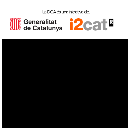
La DCA és una iniciativa de:
IoT
Drons
Ciberseguretat
IA
Espai
Blockchain
GovTech