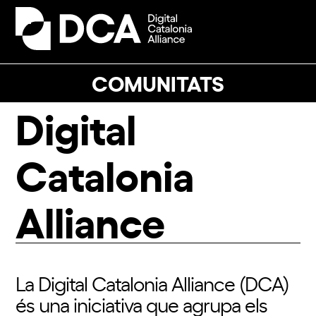
Skip
to
Open
Close
content
mobile
mobile
menu
menu
COMUNITATS
Digital
Catalonia
Alliance
La Digital Catalonia Alliance (DCA)
és una iniciativa que agrupa els