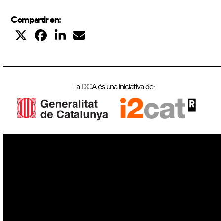
Compartir en:
La DCA és una iniciativa de:
IoT
Drons
Ciberseguretat
IA