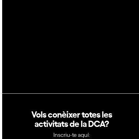
Espai
Blockchain
GovTech
Política de privacitat
Política de cookies
Vols conèixer totes les
activitats de la DCA?
Inscriu-te aquí: