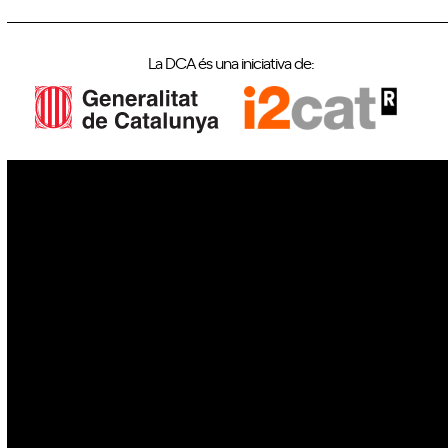
La DCA és una iniciativa de:
IoT
Drons
Ciberseguretat
IA
Espai
Blockchain
GovTech