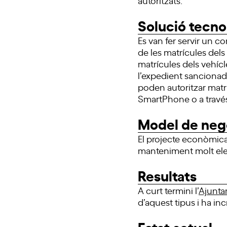
Solució tecno
Es van fer servir un 
de les matrícules dels
matrícules dels vehícl
l’expedient sancionado
poden autoritzar matrí
SmartPhone o a travé
Model de neg
El projecte econòmica
manteniment molt ele
Resultats
A curt termini l’
Ajunta
d’aquest tipus i ha inc
Estat actual