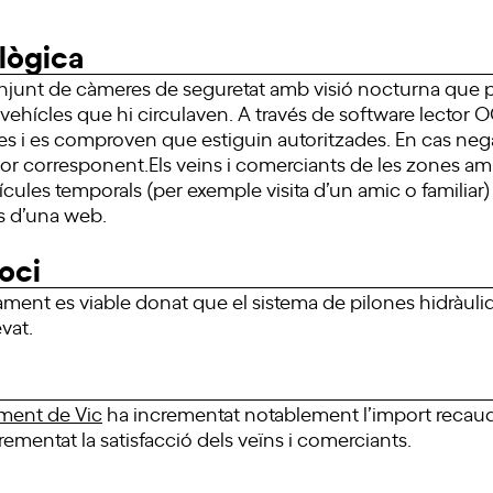
lògica
conjunt de càmeres de seguretat amb visió nocturna que p
 vehícles que hi circulaven. A través de software lector 
es i es comproven que estiguin autoritzades. En cas negat
r corresponent.Els veins i comerciants de les zones amb 
cules temporals (per exemple visita d’un amic o familiar)
s d’una web.
oci
ment es viable donat que el sistema de pilones hidràuli
vat.
ment de Vic
ha incrementat notablement l’import recaud
rementat la satisfacció dels veïns i comerciants.