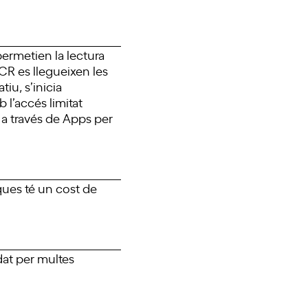
ermetien la lectura
OCR es llegueixen les
iu, s’inicia
l’accés limitat
 a través de Apps per
ques té un cost de
at per multes