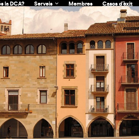
s la DCA?
Serveis
Membres
Casos d’èxit