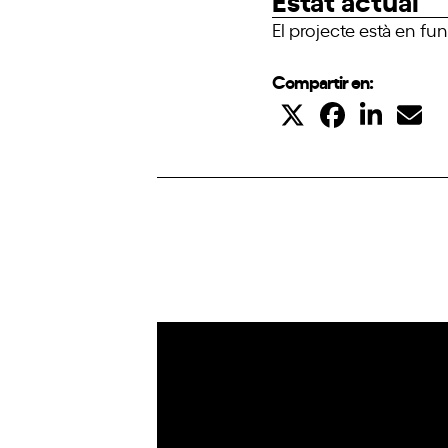
El projecte està en f
Compartir en:
IoT
Drons