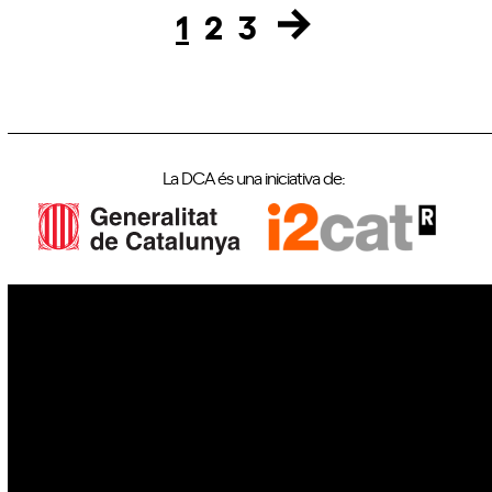
1
2
3
Page
Page
Page
La DCA és una iniciativa de:
IoT
Drons
Ciberseguretat
IA