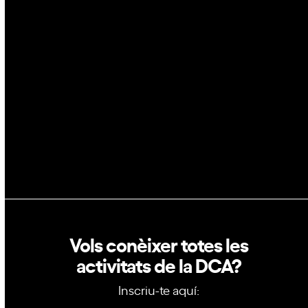
Espai
Blockchain
GovTech
Política de privacitat
Política de cookies
Vols conèixer totes les
activitats de la DCA?
Inscriu-te aquí: