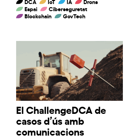
DCA
IoT
IA
Drons
Espai
Ciberseguretat
Blockchain
GovTech
El ChallengeDCA de
casos d’ús amb
comunicacions