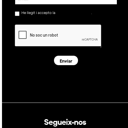
He llegit i accepto la
política de privacitat
.
Enviar
Segueix-nos