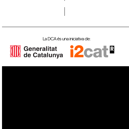
Veure esdeveniments passats
La DCA és una iniciativa de:
IoT
Drons
Ciberseguretat
IA
Espai