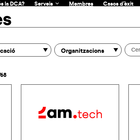
s la DCA?
Serveis
Membres
Casos d’èxit
es
cació
Organitzacions
768