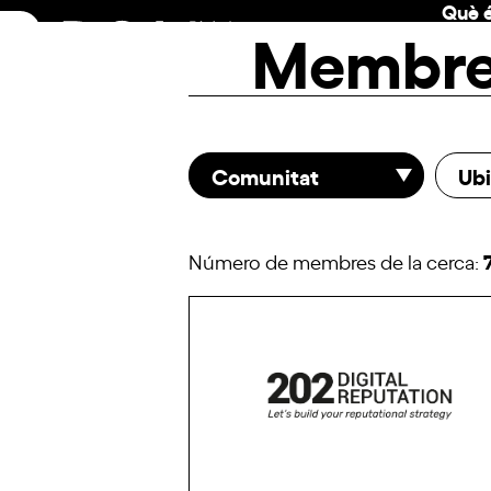
Què é
Skip
Membr
to
content
Comunitat
Ubi
Número de membres de la cerca: