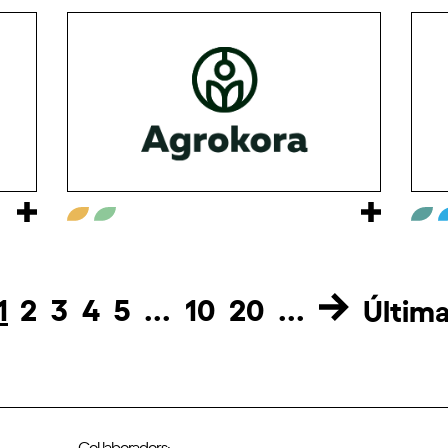
1
2
3
4
5
...
10
20
...
Últim
Col·laboradors: