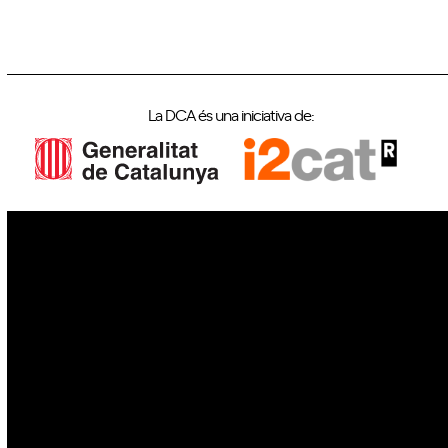
La DCA és una iniciativa de:
IoT
Drons
Ciberseguretat
IA
Espai
Blockchain