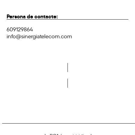
Persona de contacte:
609129864
info@sinergiatelecom.com
Vols formar part de la DCA?