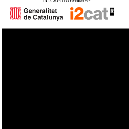
La DCA és una iniciativa de:
IoT
Drons
Ciberseguretat
IA
Espai
Blockchain
GovTech