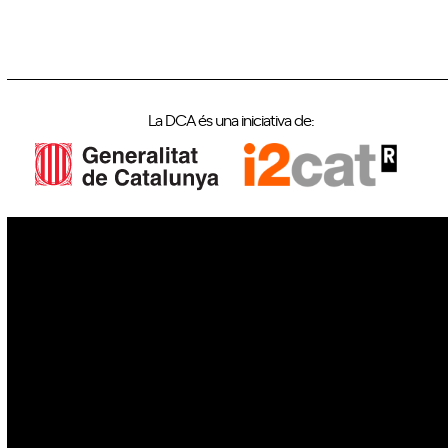
La DCA és una iniciativa de:
IoT
Drons
Ciberseguretat
IA
Espai