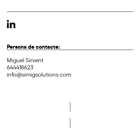
Persona de contacte:
Miguel Sirvent
644418623
info@simigsolutions.com
Vols formar part de la DCA?