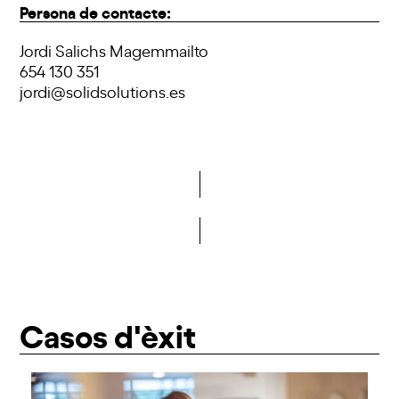
Persona de contacte:
Jordi Salichs Magemmailto
654 130 351
jordi@solidsolutions.es
Vols formar part de la DCA?
Casos d'èxit