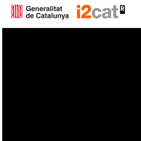
IoT
Drons
Ciberseguretat
IA
Espai
Blockchain
GovTech