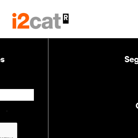
es
Seg
itat
.