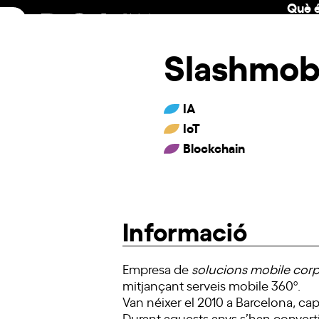
Què é
Skip
to
content
Slashmobi
IA
IoT
Blockchain
Informació
Empresa de
solucions mobile corp
mitjançant serveis mobile 360º.
Van néixer el 2010 a Barcelona, capi
Durant aquests anys s’han convert