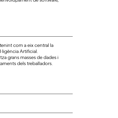
nint com a eix central la
igència Artificial.
itza grans masses de dades i
ortaments dels treballadors.