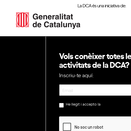
La DCA és una iniciativa de:
Vols conèixer totes l
activitats de la DCA?
Inscriu-te aquí:
Newsletter
He llegit i accepto la
política de privac