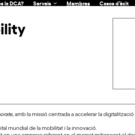
s la DCA?
Serveis
Membres
Casos d’èxit
lity
orate
, amb la missió centrada a accelerar la digitalitzaci
tal mundial de la mobilitat i la innovació.
it en una empresa referent en el mercat mitjançant el d