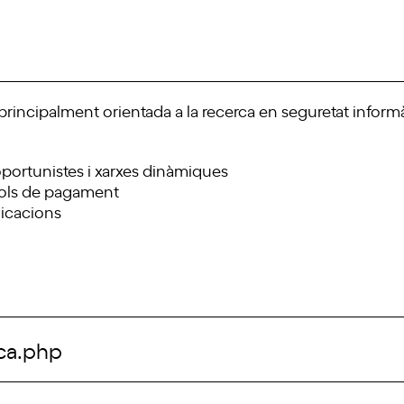
a principalment orientada a la recerca en seguretat inform
oportunistes i xarxes dinàmiques
cols de pagament
nicacions
rca.php