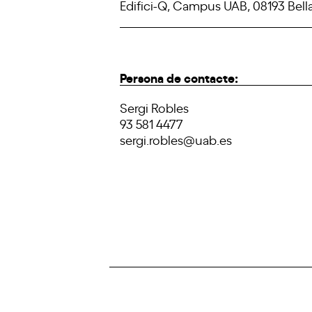
Edifici-Q, Campus UAB, 08193 Bella
Persona de contacte:
Sergi Robles
93 581 4477
sergi.robles@uab.es