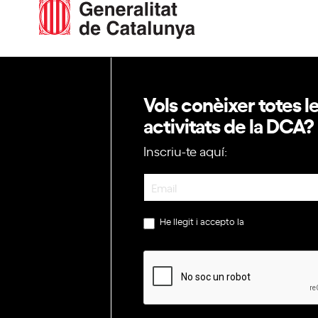
Vols conèixer totes l
activitats de la DCA?
Inscriu-te aquí:
Newsletter
He llegit i accepto la
política de privac