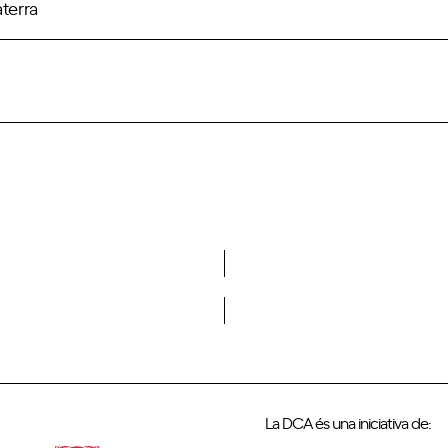
terra
Vols formar part de la DCA?
La DCA és una iniciativa de: