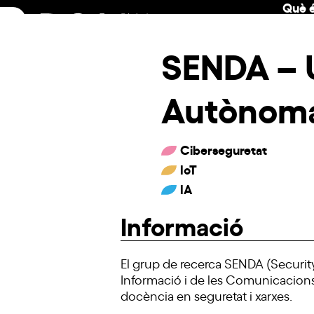
Què é
Skip
to
content
SENDA – U
Autònoma
Ciberseguretat
IoT
IA
Informació
El grup de recerca SENDA (Security
Informació i de les Comunicacions
docència en seguretat i xarxes.