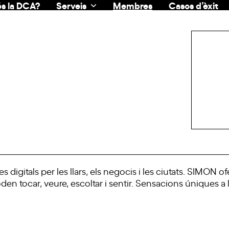
s la DCA?
Serveis
Membres
Casos d’èxit
igitals per les llars, els negocis i les ciutats. SIMON ofer
den tocar, veure, escoltar i sentir. Sensacions úniques a