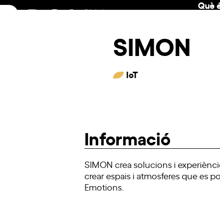
Què é
Skip
to
content
SIMON
IoT
Informació
SIMON crea solucions i experiències d
crear espais i atmosferes que es po
Emotions.