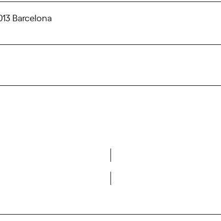
013 Barcelona
Vols formar part de la DCA?