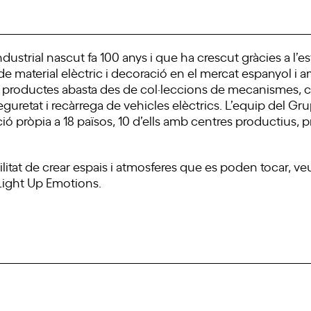
ustrial nascut fa 100 anys i que ha crescut gràcies a l’e
de material elèctric i decoració en el mercat espanyol i 
e productes abasta des de col·leccions de mecanismes, con
seguretat i recàrrega de vehicles elèctrics. L’equip del 
ió pròpia a 18 països, 10 d’ells amb centres productius, p
litat de crear espais i atmosferes que es poden tocar, veu
Light Up Emotions.