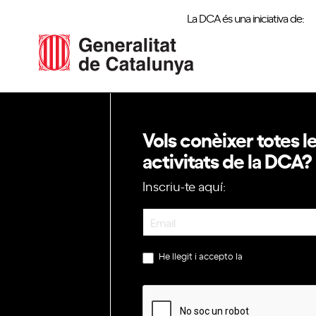
La DCA és una iniciativa de:
Vols conèixer totes l
activitats de la DCA?
Inscriu-te aquí:
Newsletter
He llegit i accepto la
política de privac