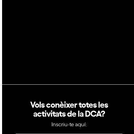
Espai
Blockchain
GovTech
Política de privacitat
Política de cookies
Vols conèixer totes les
activitats de la DCA?
Inscriu-te aquí: