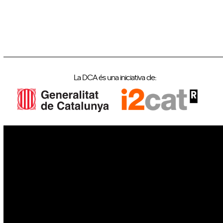
La DCA és una iniciativa de:
IoT
Drons
Ciberseguretat
IA