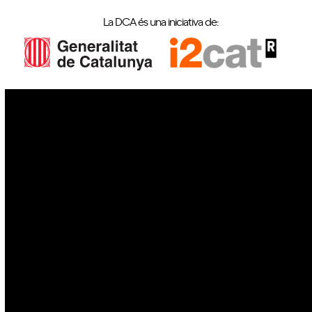
La DCA és una iniciativa de:
IoT
Drons
Ciberseguretat
IA
Espai
Blockchain
GovTech