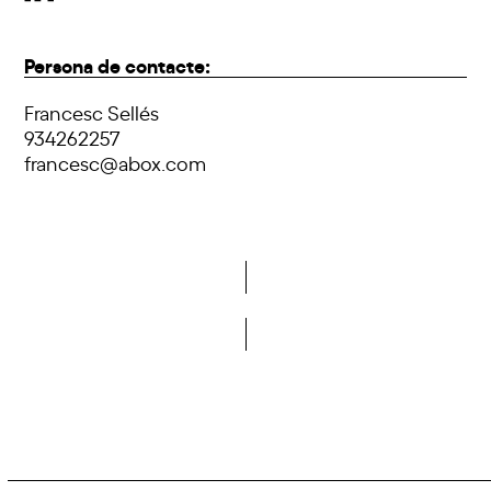
Persona de contacte:
Francesc Sellés
934262257
francesc@abox.com
Vols formar part de la DCA?