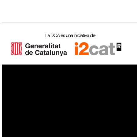
La DCA és una iniciativa de:
IoT
Drons
Ciberseguretat
IA
Espai
Blockchain