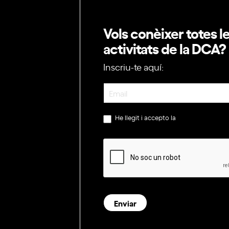
Vols conèixer totes l
activitats de la DCA?
Inscriu-te aquí:
Newsletter
He llegit i accepto la
política de privac
Enviar