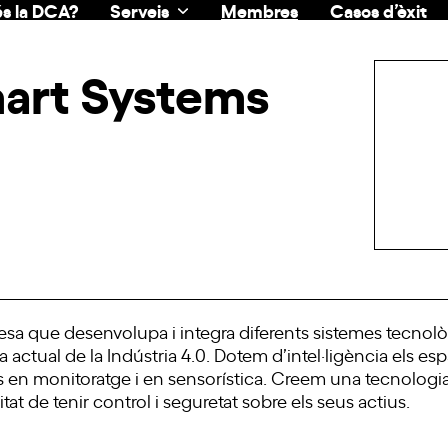
s la DCA?
Serveis
Membres
Casos d’èxit
mart Systems
sa que desenvolupa i integra diferents sistemes tecnolò
a actual de la Indústria 4.0. Dotem d’intel·ligència els e
tes en monitoratge i en sensorística. Creem una tecnologi
itat de tenir control i seguretat sobre els seus actius.