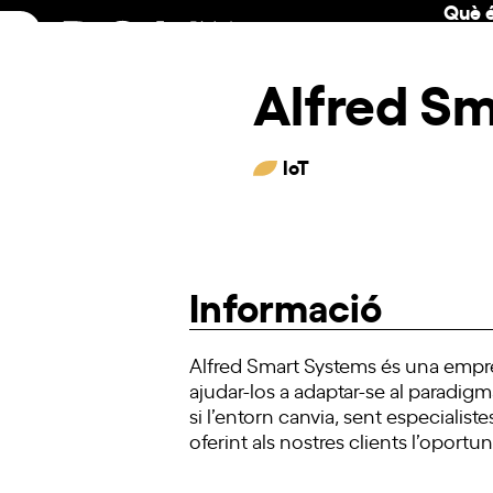
Què é
Skip
to
content
Alfred S
IoT
Informació
Alfred Smart Systems és una empre
ajudar-los a adaptar-se al paradigm
si l’entorn canvia, sent especialis
oferint als nostres clients l’oportun