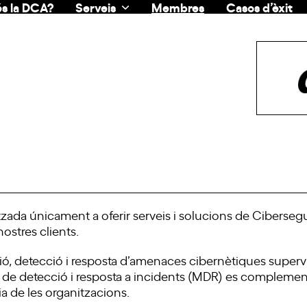
s la DCA?
Serveis
Membres
Casos d’èxit
ada únicament a oferir serveis i solucions de Cibersegu
nostres clients.
ió, detecció i resposta d’amenaces cibernètiques supervi
 de detecció i resposta a incidents (MDR) es complemen
cia de les organitzacions.