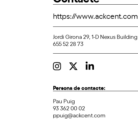
https://www.ackcent.com
Jordi Girona 29, 1-D Nexus Building
655 52 28 73
Persona de contacte:
Pau Puig
93 362 00 02
ppuig@ackcent.com