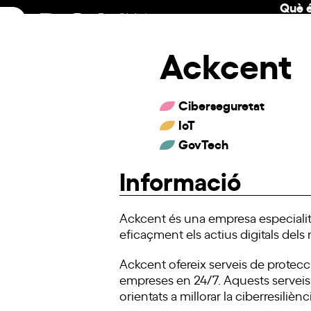
Què é
Skip
to
content
Ackcent
Ciberseguretat
IoT
GovTech
Informació
Ackcent és una empresa especialitz
eficaçment els actius digitals dels 
Ackcent ofereix serveis de protecc
empreses en 24/7. Aquests serveis
orientats a millorar la ciberresilièn