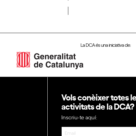
Vols formar part de la DCA?
La DCA és una iniciativa de:
Vols conèixer totes l
activitats de la DCA?
Inscriu-te aquí:
Newsletter