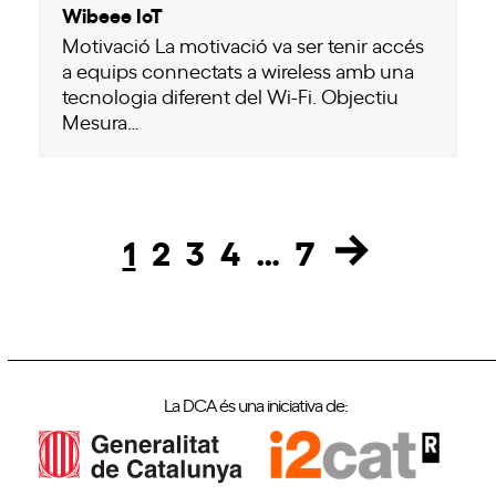
Wibeee IoT
Motivació La motivació va ser tenir accés
a equips connectats a wireless amb una
tecnologia diferent del Wi-Fi. Objectiu
Mesura…
1
2
3
4
…
7
Page
Page
Page
Page
Page
La DCA és una iniciativa de: