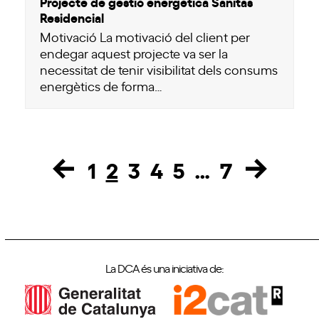
Projecte de gestió energètica Sanitas
Residencial
Motivació La motivació del client per
endegar aquest projecte va ser la
necessitat de tenir visibilitat dels consums
energètics de forma…
1
2
3
4
5
…
7
Page
Page
Page
Page
Page
Page
La DCA és una iniciativa de: