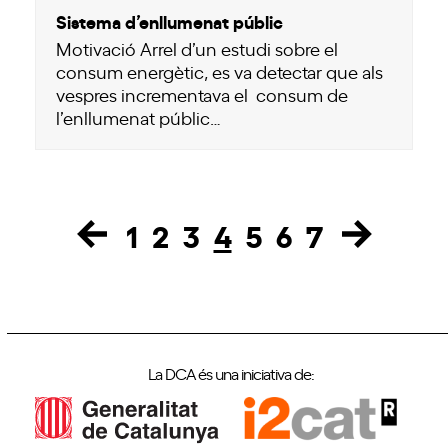
Sistema d’enllumenat públic
Motivació Arrel d’un estudi sobre el
consum energètic, es va detectar que als
vespres incrementava el consum de
l’enllumenat públic…
1
2
3
4
5
6
7
Page
Page
Page
Page
Page
Page
Page
La DCA és una iniciativa de: