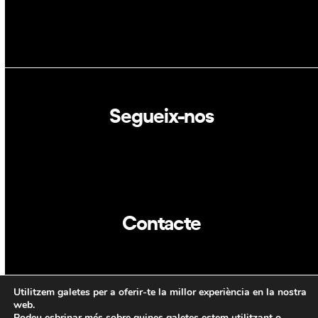
Segueix-nos
Linkedin
Twitter
Contacte
info@dca.cat
Utilitzem galetes per a oferir-te la millor experiència en la nostra
CAT
ENG
web.
Podeu esbrinar més sobre quines galetes estem utilitzant o