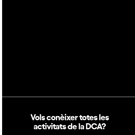
IA
Espai
Blockchain
GovTech
Política de privacitat
Política de cookies
Vols conèixer totes les
activitats de la DCA?