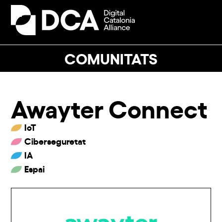
Skip
to
Open
Close
content
mobile
mobile
menu
menu
COMUNITATS
Awayter Connect
IoT
Ciberseguretat
IA
Espai