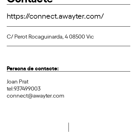
https://connect.awayter.com/
C/ Perot Rocaguinarda, 4 08500 Vic
Persona de contacte:
Joan Prat
tel:937499003
connect@awayter.com
Vols formar part de la DCA?