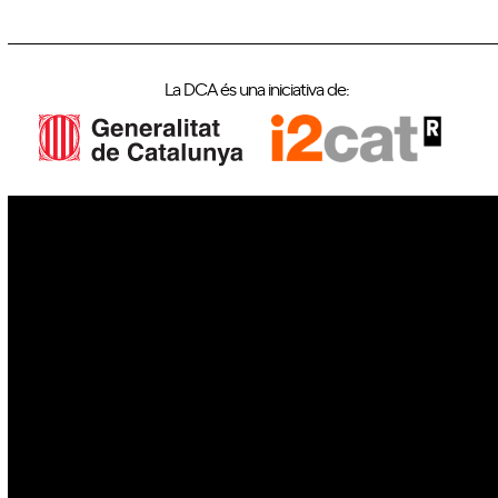
La DCA és una iniciativa de:
IoT
Drons
Ciberseguretat
IA
Espai
Blockchain
GovTech