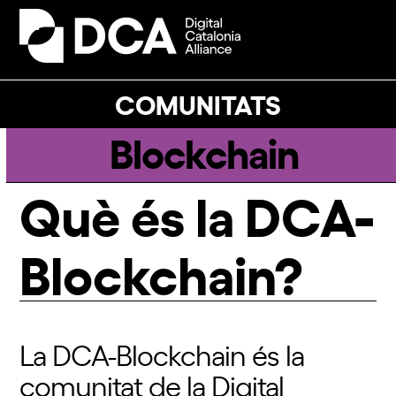
Skip
to
Open
Close
content
mobile
mobile
menu
menu
COMUNITATS
Blockchain
Què és la DCA-
Blockchain?
La DCA-Blockchain és la
comunitat de la Digital