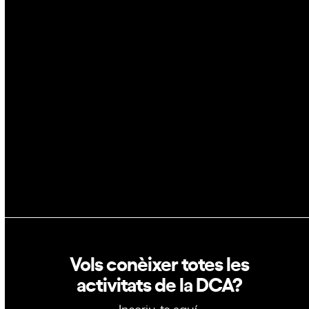
IA
Espai
Blockchain
GovTech
Política de privacitat
Política de cookies
Vols conèixer totes les
activitats de la DCA?
Inscriu-te aquí: