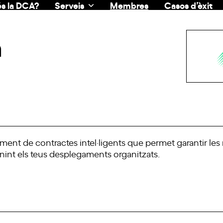
s la DCA?
Serveis
Membres
Casos d’èxit
a
ent de contractes intel·ligents que permet garantir les
nint els teus desplegaments organitzats.