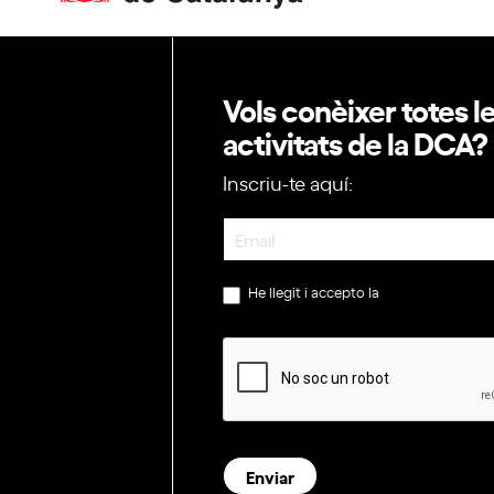
Vols conèixer totes l
activitats de la DCA?
Inscriu-te aquí:
Newsletter
He llegit i accepto la
política de privac
Enviar