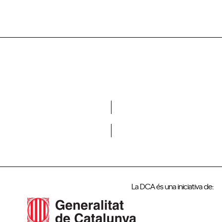
Vols formar part de la DCA?
La DCA és una iniciativa de: