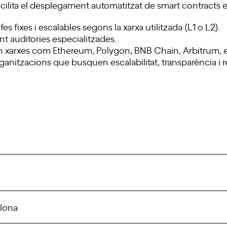
cilita el desplegament automatitzat de smart contracts 
fes fixes i escalables segons la xarxa utilitzada (L1 o L2).
nt auditories especialitzades.
 xarxes com Ethereum, Polygon, BNB Chain, Arbitrum, en
rganitzacions que busquen escalabilitat, transparència i 
elona