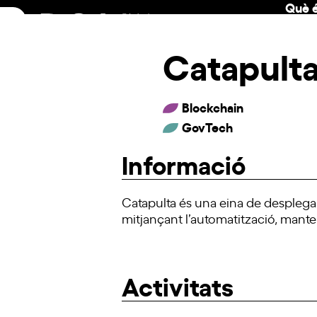
Què é
Skip
to
content
Catapult
Blockchain
GovTech
Informació
Catapulta és una eina de desplegam
mitjançant l’automatització, mante
Activitats