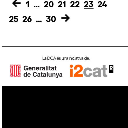
1
…
20
21
22
23
24
Page
Page
Page
Page
Page
Page
25
26
…
30
Page
Page
Page
La DCA és una iniciativa de:
IoT
Drons
Ciberseguretat