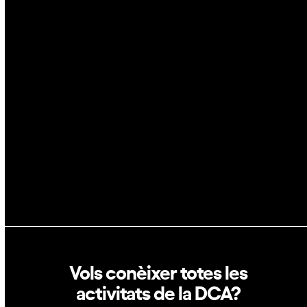
IA
Espai
Blockchain
GovTech
Política de privacitat
Política de cookies
Vols conèixer totes les
activitats de la DCA?