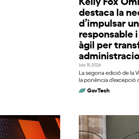
Kelly Fox O
destaca la ne
d’impulsar un
responsable i
àgil per tran
administraci
July 15 2026
La segona edició de la
la ponència d'excepció 
GovTech