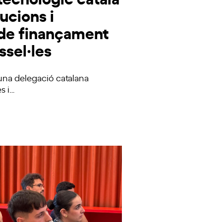
ucions i
 de finançament
ssel·les
, una delegació catalana
s i…