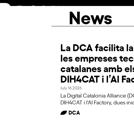
Skip
News
to
content
La DCA facilita l
les empreses te
catalanes amb els
DIH4CAT i l’AI Fa
July 16 2026
La Digital Catalonia Alliance (
DIH4CAT i l'AI Factory, dues in
DCA