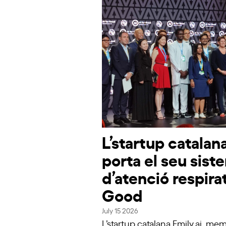
L’startup catalana
porta el seu sist
d’atenció respirat
Good
July 15 2026
L’startup catalana Emily.ai, mem