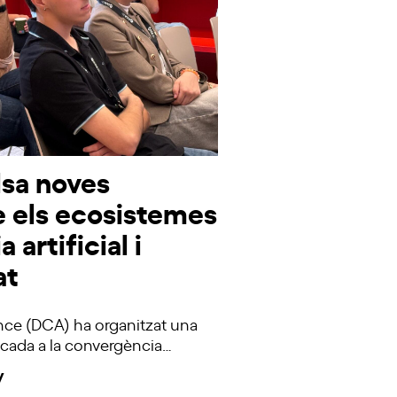
sa noves
e els ecosistemes
a artificial i
at
iance (DCA) ha organitzat una
cada a la convergència…
y