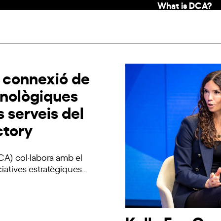
What is DCA?
a connexió de
cnològiques
 serveis del
ctory
DCA) col·labora amb el
iciatives estratègiques…