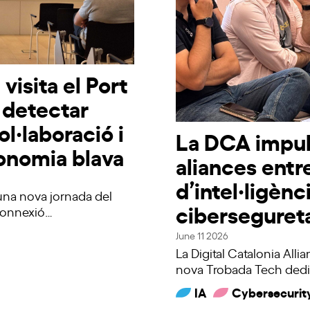
isita el Port
 detectar
ol·laboració i
La DCA impul
conomia blava
aliances entr
d’intel·ligènci
 una nova jornada del
ciberseguret
Connexió…
June 11 2026
La Digital Catalonia All
nova Trobada Tech dedi
IA
Cybersecurit