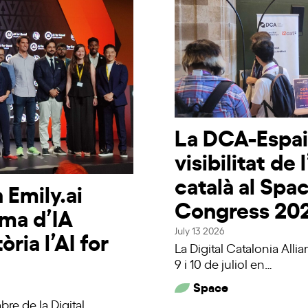
La DCA-Espai 
visibilitat de
català al Sp
 Emily.ai
Congress 20
ema d’IA
July 13 2026
òria l’AI for
La Digital Catalonia Alli
9 i 10 de juliol en…
Space
bre de la Digital