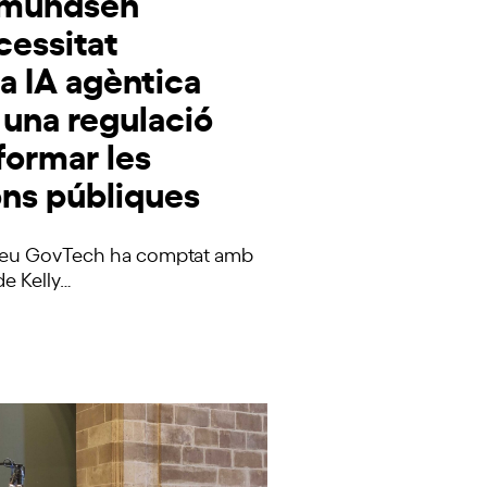
mmundsen
cessitat
a IA agèntica
 una regulació
sformar les
ons públiques
 Veu GovTech ha comptat amb
de Kelly…