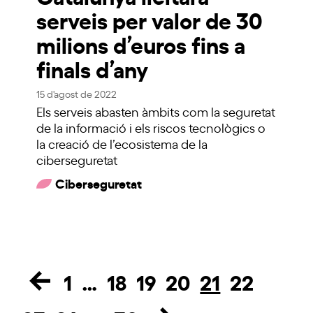
serveis per valor de 30
milions d’euros fins a
finals d’any
15 d'agost de 2022
Els serveis abasten àmbits com la seguretat
de la informació i els riscos tecnològics o
la creació de l’ecosistema de la
ciberseguretat
Ciberseguretat
1
…
18
19
20
21
22
Page
Page
Page
Page
Page
Page