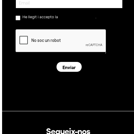
He llegit i accepto la
política de privacitat
.
Enviar
Segueix-nos