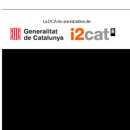
La DCA és una iniciativa de:
IoT
Drons
Ciberseguretat
IA
Espai
Blockchain
GovTech