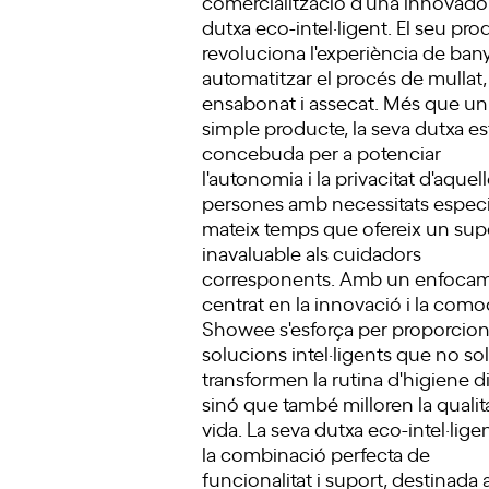
comercialització d'una innovado
dutxa eco-intel·ligent. El seu pro
revoluciona l'experiència de bany
automatitzar el procés de mullat,
ensabonat i assecat. Més que un
simple producte, la seva dutxa es
concebuda per a potenciar
l'autonomia i la privacitat d'aquel
persones amb necessitats especia
mateix temps que ofereix un sup
inavaluable als cuidadors
corresponents. Amb un enfoca
centrat en la innovació i la comod
Showee s'esforça per proporcion
solucions intel·ligents que no sol
transformen la rutina d'higiene di
sinó que també milloren la qualit
vida. La seva dutxa eco-intel·lige
la combinació perfecta de
funcionalitat i suport, destinada 