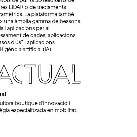
res LIDAR o de tractaments
ramètrics. La plataforma també
ix una àmplia gamma de bessons
ls i aplicacions per al
ssament de dades, aplicacions
asos d'ús” i aplicacions
l·ligència artificial (IA).
ual
ltora boutique d'innovació i
tègia especialitzada en mobilitat.