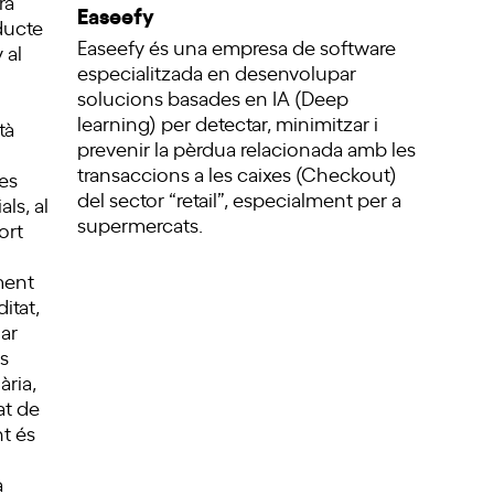
ra
Easeefy
ducte
Easeefy és una empresa de software
 al
especialitzada en desenvolupar
solucions basades en IA (Deep
learning) per detectar, minimitzar i
tà
prevenir la pèrdua relacionada amb les
transaccions a les caixes (Checkout)
les
del sector “retail”, especialment per a
ls, al
supermercats.
ort
ment
itat,
ar
s
ària,
at de
nt és
a