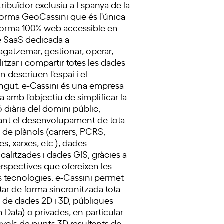
stribuïdor exclusiu a Espanya de la
forma GeoCassini que és l'única
forma 100% web accessible en
 SaaS dedicada a
atzemar, gestionar, operar,
litzar i compartir totes les dades
n descriuen l'espai i el
ngut. e-Cassini és una empresa
a amb l'objectiu de simplificar la
ó diària del domini públic,
itant el desenvolupament de tota
de plànols (carrers, PCRS,
es, xarxes, etc.), dades
calitzades i dades GIS, gràcies a
erspectives que ofereixen les
 tecnologies. e-Cassini permet
tar de forma sincronitzada tota
de dades 2D i 3D, públiques
 Data) o privades, en particular
úvols de punts 3D resultants de