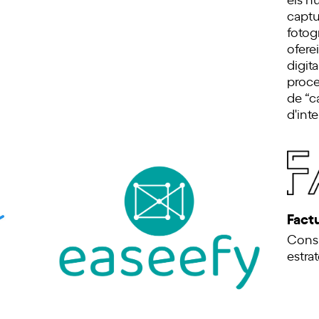
captu
fotog
ofere
digita
proce
de “c
d'inte
Fact
Consu
estra