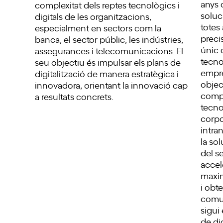
anys 
complexitat dels reptes tecnològics i
soluc
digitals de les organitzacions,
totes
especialment en sectors com la
preci
banca, el sector públic, les indústries,
únic 
assegurances i telecomunicacions. El
tecno
seu objectiu és impulsar els plans de
empre
digitalització de manera estratègica i
objec
innovadora, orientant la innovació cap
compr
a resultats concrets.
tecno
corpo
intra
la so
del s
accel
maxim
i obt
comun
sigui
de dig