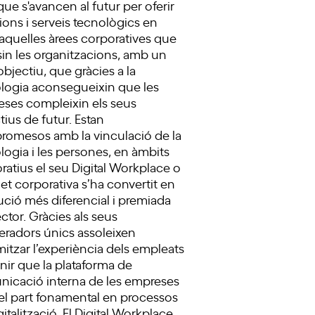
que s'avancen al futur per oferir
ions i serveis tecnològics en
 aquelles àrees corporatives que
sin les organitzacions, amb un
objectiu, que gràcies a la
logia aconsegueixin que les
ses compleixin els seus
tius de futur. Estan
omesos amb la vinculació de la
logia i les persones, en àmbits
ratius el seu Digital Workplace o
net corporativa s’ha convertit en
lució més diferencial i premiada
ector. Gràcies als seus
eradors únics assoleixen
itzar l’experiència dels empleats
enir que la plataforma de
icació interna de les empreses
 el part fonamental en processos
italització. El Digital Workplace