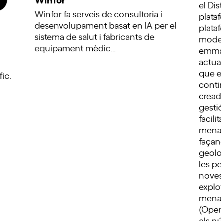
el Di
Winfor fa serveis de consultoria i
plata
desenvolupament basat en IA per el
plata
sistema de salut i fabricants de
mode
equipament mèdic…
emmag
actua
que e
ic.
conti
cread
gesti
facil
mena 
façan
geolo
les p
noves
explo
mena 
(Open
els n