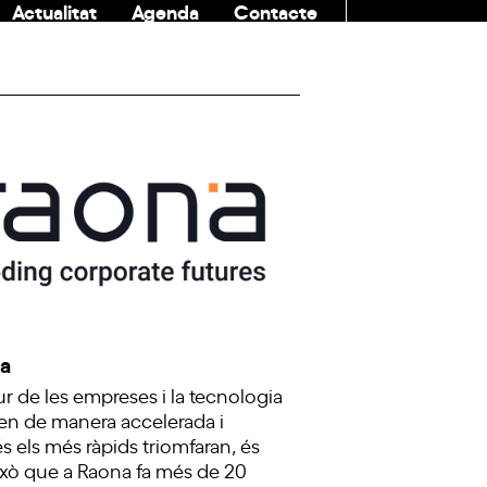
Actualitat
Agenda
Contacte
COMUNITAT
a
tur de les empreses i la tecnologia
en de manera accelerada i
 els més ràpids triomfaran, és
ixò que a Raona fa més de 20