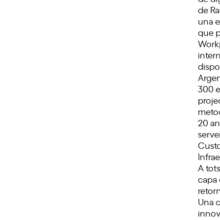
de Ra
una e
que p
Work
intern
dispo
Argen
300 e
proje
metod
20 an
serve
Cust
Infra
A tot
capa 
retor
Una c
innov