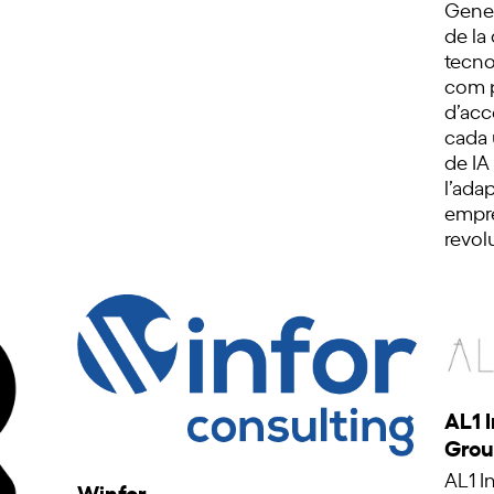
Gener
de la
tecno
com p
d’acc
cada 
de IA
l’ada
empre
revol
AL1 
Gro
AL1 I
Winfor