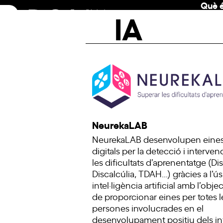
Què é
Skip
IA
to
content
NeurekaLAB
NeurekaLAB desenvolupen eine
digitals per la detecció i interven
les dificultats d’aprenentatge (Dis
Discalcúlia, TDAH...) gràcies a l’ús
intel·ligència artificial amb l’obje
de proporcionar eines per totes l
persones involucrades en el
desenvolupament positiu dels in