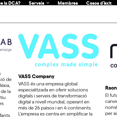
s la DCA?
Serveis
Membres
Casos d’èxit
s
VASS Company
ció de
VASS és una empresa global
lèxia,
Raon
especialitzada en oferir solucions
 de la
El fu
digitals i serveis de transformació
ctiu
canvi
digital a nivell mundial, operant en
es
només
més de 26 països i en 4 continents.
per a
L'empresa es centra en simplificar la
fants.