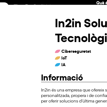
Què é
Skip
to
content
In2in Sol
Tecnològ
Ciberseguretat
IoT
IA
Informació
In2in és una empresa que ofereix 
personalitzada, propera i de confi
per oferir solucions d’última gen