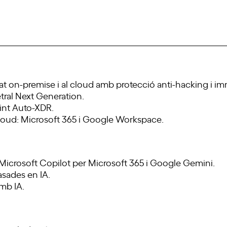
t on-premise i al cloud amb protecció anti-hacking i imm
tral Next Generation.
int Auto-XDR.
loud: Microsoft 365 i Google Workspace.
Microsoft Copilot per Microsoft 365 i Google Gemini.
asades en IA.
amb IA.