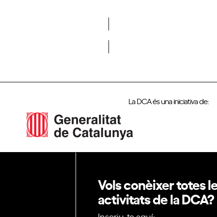
Vols formar part de la DCA?
La DCA és una iniciativa de:
Vols conèixer totes l
activitats de la DCA?
Inscriu-te aquí: