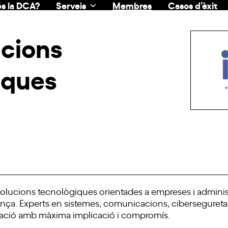
s la DCA?
Serveis
Membres
Casos d’èxit
ucions
iques
solucions tecnològiques orientades a empreses i admini
ança. Experts en sistemes, comunicacions, ciberseguretat
eració amb màxima implicació i compromís.