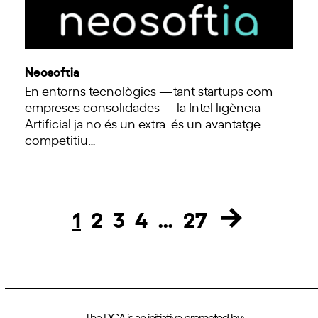
Neosoftia
En entorns tecnològics —tant startups com
empreses consolidades— la Intel·ligència
Artificial ja no és un extra: és un avantatge
competitiu…
1
2
3
4
…
27
Page
Page
Page
Page
Page
The DCA is an initiative promoted by: