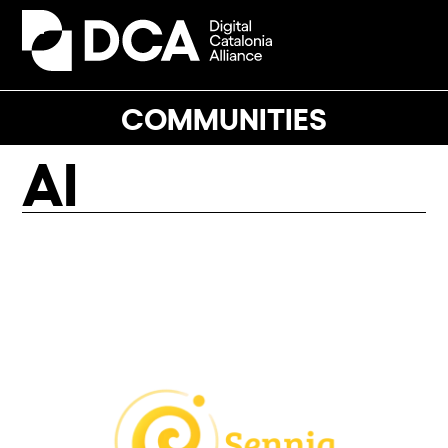
Skip
to
Open
Close
content
mobile
mobile
menu
menu
COMMUNITIES
AI