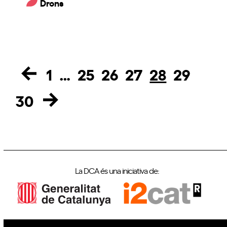
Drons
1
…
25
26
27
28
29
Page
Page
Page
Page
Page
Page
30
Page
La DCA és una iniciativa de: