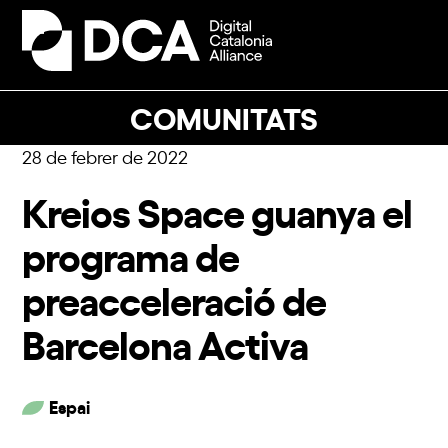
Skip
to
Open
Close
content
mobile
mobile
menu
menu
COMUNITATS
28 de febrer de 2022
Kreios Space guanya el
programa de
preacceleració de
Barcelona Activa
Espai