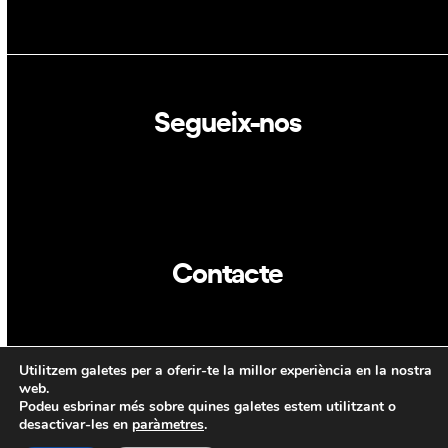
Segueix-nos
Linkedin
Twitter
Contacte
info@dca.cat
Utilitzem galetes per a oferir-te la millor experiència en la nostra
CAT
ENG
web.
Podeu esbrinar més sobre quines galetes estem utilitzant o
desactivar-les en
paràmetres
.