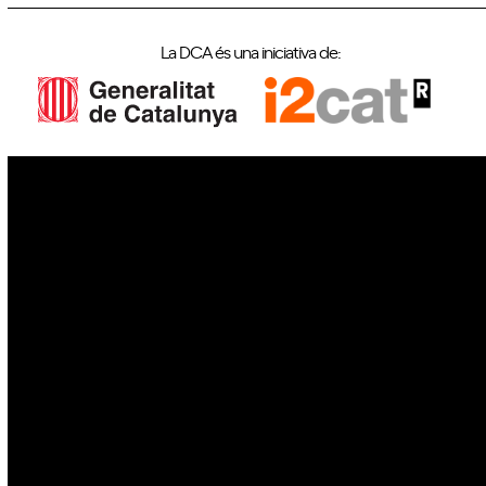
La DCA és una iniciativa de:
IoT
Drons
Ciberseguretat
IA
Espai
Blockchain
GovTech