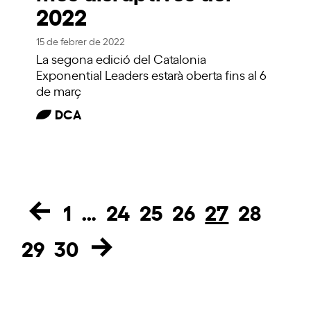
2022
15 de febrer de 2022
La segona edició del Catalonia
Exponential Leaders estarà oberta fins al 6
de març
DCA
1
…
24
25
26
27
28
Page
Page
Page
Page
Page
Page
29
30
Page
Page