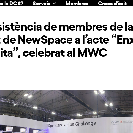
s la DCA?
Serveis
Membres
Casos d’èxit
sistència de membres de la
 de NewSpace a l’acte “En
ita”, celebrat al MWC