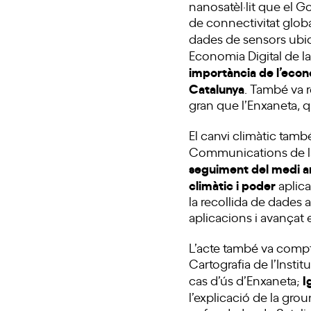
nanosatèl·lit que el G
de connectivitat globa
dades de sensors ubicat
Economia Digital de la
importància de l’econ
Catalunya
. També va r
gran que l’Enxaneta, q
El canvi climàtic tamb
Communications de la
seguiment del medi am
climàtic i poder
aplic
la recollida de dades 
aplicacions i avançat e
L’acte també va comp
Cartografia de l’Insti
I
cas d’ús d’Enxaneta;
l’explicació de la grou