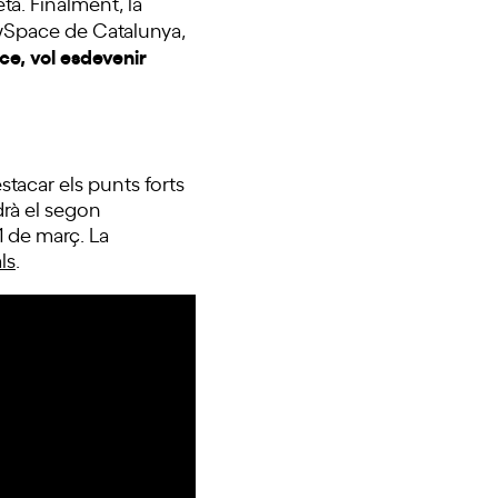
ta. Finalment, la
ewSpace de Catalunya,
e, vol esdevenir
estacar els punts forts
drà el segon
21 de març. La
ls
.