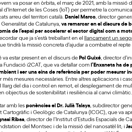
overn va posar en òrbita, el març de 2021, amb la missió 
l d’Internet de les Coses (IoT) per permetre la comunica
Daniel Marco
s arreu del territori català.
, director gener
va remarcar en el discurs de 
 Generalitat de Catalunya,
omia de l’espai per accelerar el sector digital com a mo
ecordar que ja s’està treballant en el
llançament un segon
ue tindrà la missió concreta d’ajudar a combatre el repte 
Pol Guixé
é va estar present en el discurs de
, director d’
l’Enxaneta ha de 
 Fundació i2CAT, que va detallar com
bient i ser una eina de referència per poder mesurar in
ar més mesures necessàries. Entre altres aplicacions i ca
al llarg del dia i control en remot, el desplegament de mu
n objectius de sostenibilitat i resiliència al canvi climàtic.
ponències el Dr. Julià Talaya
tar amb les
, subdirector gen
tut Cartogràfic i Geològic de Catalunya (ICGC), que va ap
gnasi Ribas
, director de l’Institut d’Estudis Espacials de 
Ja
ndstation del Montsec i de la missió del nanosatèl·lit; i