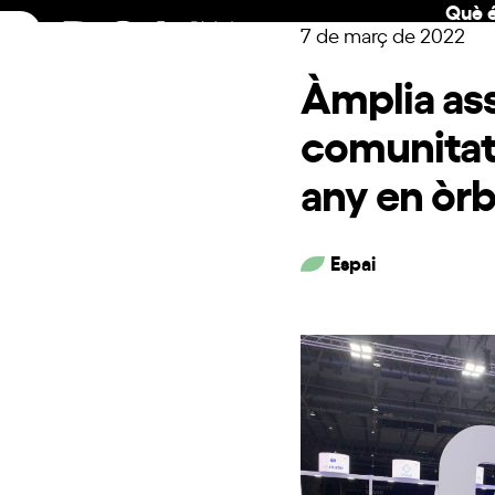
Què é
Skip
7 de març de 2022
to
content
Àmplia as
comunitat
any en òrb
Espai