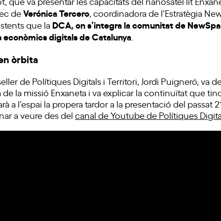
, que va presentar les capacitats del nanosatèl·lit Enxane
Verónica Tercero
rec de
, coordinadora de l’Estratègia N
DCA, on s’integra la comunitat de NewSpac
istents que la
s econòmics digitals de Catalunya
.
en òrbita
ller de Polítiques Digitals i Territori, Jordi Puigneró, va d
de la missió Enxaneta i va explicar la continuïtat que tin
arà a l’espai la propera tardor a la presentació del passat 
nar a veure des del
canal de Youtube de Polítiques Digita