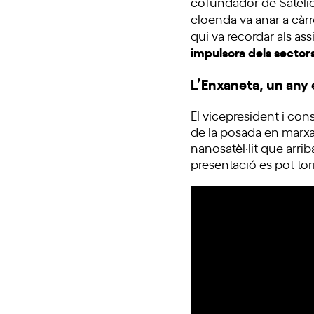
cofundador de Sateliot
cloenda va anar a càr
qui va recordar als ass
impulsora dels sector
L’Enxaneta, un any 
El vicepresident i conse
de la posada en marxa 
nanosatèl·lit que arrib
presentació es pot tor