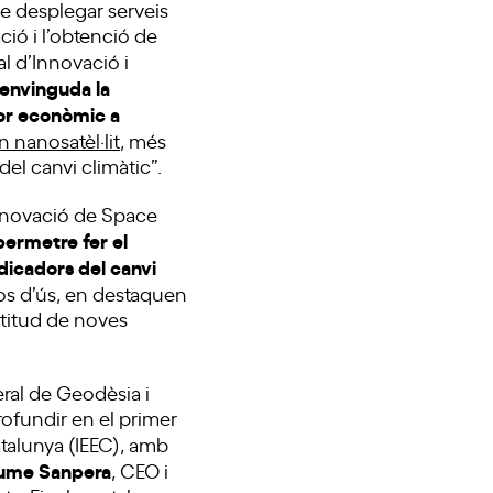
de desplegar serveis
ció i l’obtenció de
al d’Innovació i
benvinguda la
tor econòmic a
 nanosatèl·lit
, més
del canvi climàtic”.
innovació de Space
permetre fer el
dicadors del canvi
sos d’ús, en destaquen
ltitud de noves
eral de Geodèsia i
rofundir en el primer
Catalunya (IEEC), amb
ume Sanpera
, CEO i