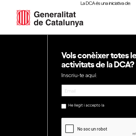
La DCA és una iniciativa de:
Vols conèixer totes l
activitats de la DCA?
Inscriu-te aquí:
Newsletter
He llegit i accepto la
política de privac