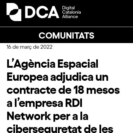
Skip
to
Open
Close
content
mobile
mobile
menu
menu
COMUNITATS
16 de març de 2022
L’Agència Espacial
Europea adjudica un
contracte de 18 mesos
a l’empresa RDI
Network per a la
ciberseguretat de les