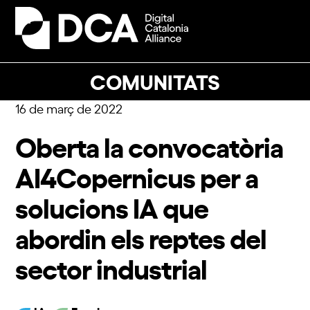
Skip
to
Open
Close
content
mobile
mobile
menu
menu
COMUNITATS
16 de març de 2022
Oberta la convocatòria
AI4Copernicus per a
solucions IA que
abordin els reptes del
sector industrial