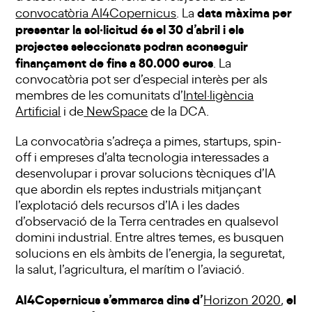
data màxima per
convocatòria AI4Copernicus
. La
presentar la sol·licitud és el 30 d’abril i els
projectes seleccionats podran aconseguir
finançament de fins a 80.000 euros
. La
convocatòria pot ser d’especial interès per als
membres de les comunitats d’
Intel·ligència
Artificial
i de
NewSpace
de la DCA.
La convocatòria s’adreça a pimes, startups, spin-
off i empreses d’alta tecnologia interessades a
desenvolupar i provar solucions tècniques d’IA
que abordin els reptes industrials mitjançant
l’explotació dels recursos d’IA i les dades
d’observació de la Terra centrades en qualsevol
domini industrial. Entre altres temes, es busquen
solucions en els àmbits de l’energia, la seguretat,
la salut, l’agricultura, el marítim o l’aviació.
AI4Copernicus s’emmarca dins d’
el
Horizon 2020
,