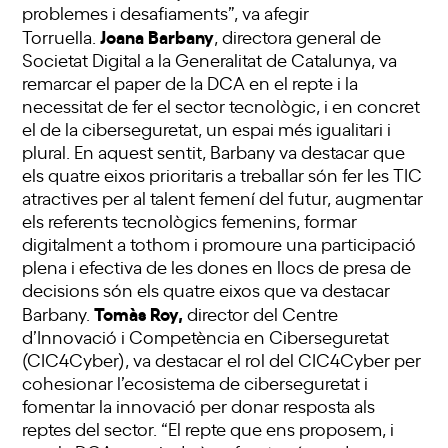
problemes i desafiaments”, va afegir
Joana Barbany
Torruella.
, directora general de
Societat Digital a la Generalitat de Catalunya, va
remarcar el paper de la DCA en el repte i la
necessitat de fer el sector tecnològic, i en concret
el de la ciberseguretat, un espai més igualitari i
plural. En aquest sentit, Barbany va destacar que
els quatre eixos prioritaris a treballar són fer les TIC
atractives per al talent femení del futur, augmentar
els referents tecnològics femenins, formar
digitalment a tothom i promoure una participació
plena i efectiva de les dones en llocs de presa de
decisions són els quatre eixos que va destacar
Tomàs Roy,
Barbany.
director del Centre
d’Innovació i Competència en Ciberseguretat
(CIC4Cyber), va destacar el rol del CIC4Cyber per
cohesionar l’ecosistema de ciberseguretat i
fomentar la innovació per donar resposta als
reptes del sector. “El repte que ens proposem, i