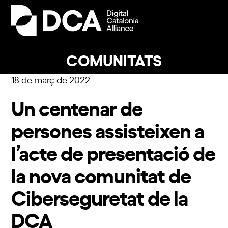
Skip
to
Open
Close
content
mobile
mobile
menu
menu
COMUNITATS
18 de març de 2022
Un centenar de
persones assisteixen a
l’acte de presentació de
la nova comunitat de
Ciberseguretat de la
DCA