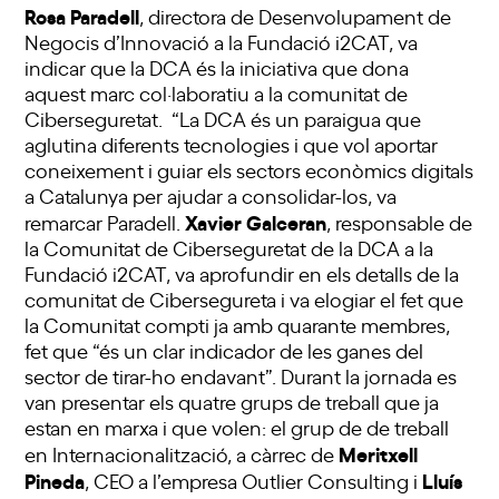
Rosa Paradell
, directora de Desenvolupament de
Negocis d’Innovació a la Fundació i2CAT, va
indicar que la DCA és la iniciativa que dona
aquest marc col·laboratiu a la comunitat de
Ciberseguretat. “La DCA és un paraigua que
aglutina diferents tecnologies i que vol aportar
coneixement i guiar els sectors econòmics digitals
a Catalunya per ajudar a consolidar-los, va
Xavier Galceran
remarcar Paradell.
, responsable de
la Comunitat de Ciberseguretat de la DCA a la
Fundació i2CAT, va aprofundir en els detalls de la
comunitat de Cibersegureta i va elogiar el fet que
la Comunitat compti ja amb quarante membres,
fet que “és un clar indicador de les ganes del
sector de tirar-ho endavant”. Durant la jornada es
van presentar els quatre grups de treball que ja
estan en marxa i que volen: el grup de de treball
Meritxell
en Internacionalització, a càrrec de
Pineda
Lluís
, CEO a l’empresa Outlier Consulting i