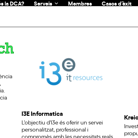
s la DCA?
Serveis
Membres
Casos d’èxit
ència
,
ia.
cia
I3E Informatica
Krei
L'objectiu d'I3e és oferir un servei
Inves
personalitzat, professional i
propul
compromès amb les necessitats reals