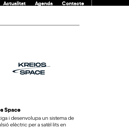
Actualitat
Agenda
Contacte
COMUNITAT
os Space
tiga i desenvolupa un sistema de
sió elèctric per a satèl·lits en