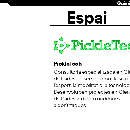
Què é
Skip
Espai
to
content
PickleTech
Consultoria especialitzada en Ci
de Dades en sectors com la salut
l'esport, la mobilitat o la tecnolog
Desenvolupen projectes en Cièn
de Dades així com auditories
algorítmiques.