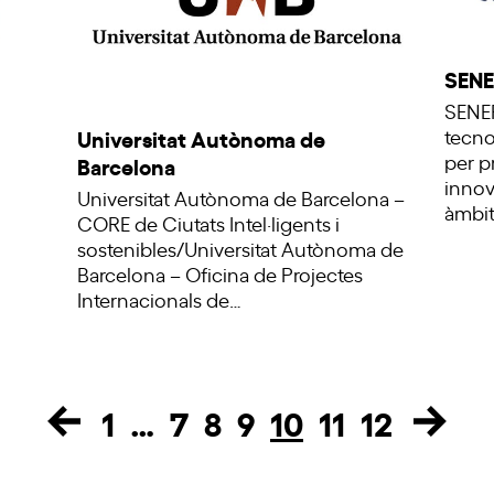
SEN
SENER
tecno
Universitat Autònoma de
per p
Barcelona
innov
Universitat Autònoma de Barcelona –
àmbit
CORE de Ciutats Intel·ligents i
sostenibles/Universitat Autònoma de
Barcelona – Oficina de Projectes
Internacionals de…
1
…
7
8
9
10
11
12
Page
Page
Page
Page
Page
Page
Page