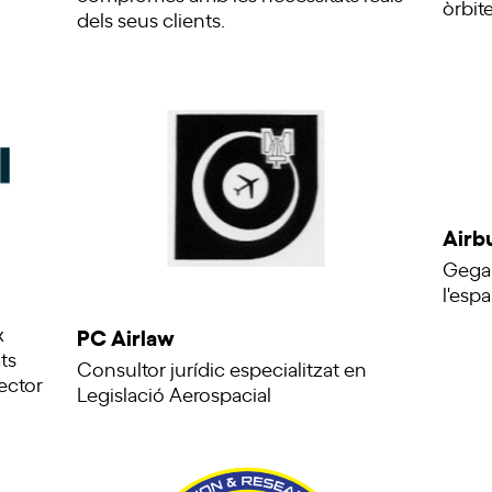
òrbite
dels seus clients.
Airb
Gegan
l'espa
x
PC Airlaw
ts
Consultor jurídic especialitzat en
ector
Legislació Aerospacial