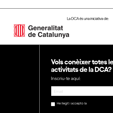
La DCA és una iniciativa de:
Vols conèixer totes l
activitats de la DCA?
Inscriu-te aquí:
Newsletter
He llegit i accepto la
política de privac