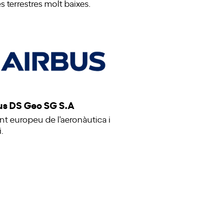
s terrestres molt baixes.
us DS Geo SG S.A
t europeu de l'aeronàutica i
i.