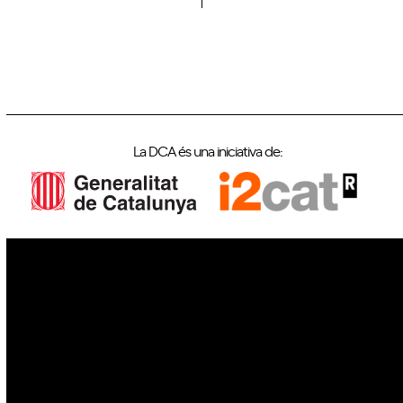
La DCA és una iniciativa de:
IoT
Drons
Ciberseguretat
IA