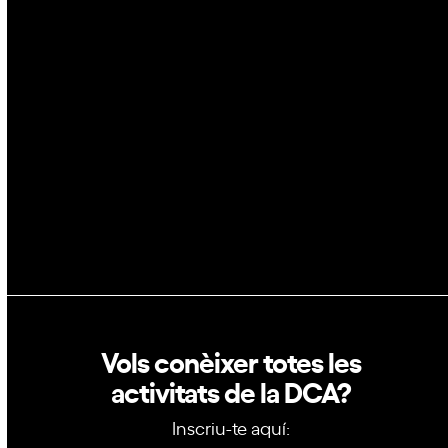
Espai
Blockchain
GovTech
Política de privacitat
Política de cookies
Vols conèixer totes les
activitats de la DCA?
Inscriu-te aquí: