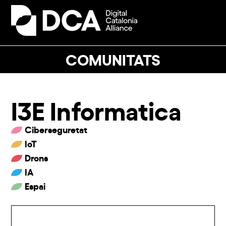
Skip
to
Open
Close
content
mobile
mobile
menu
menu
COMUNITATS
I3E Informatica
Ciberseguretat
IoT
Drons
IA
Espai