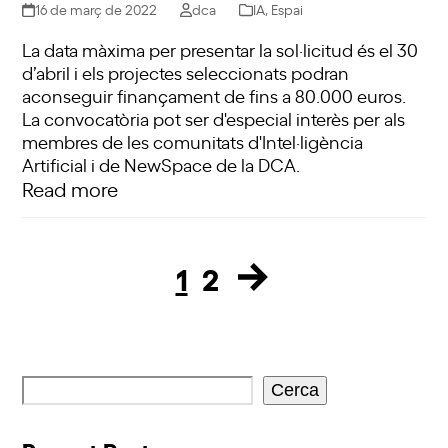
16 de març de 2022
dca
IA
,
Espai
La data màxima per presentar la sol·licitud és el 30
d’abril i els projectes seleccionats podran
aconseguir finançament de fins a 80.000 euros.
La convocatòria pot ser d'especial interès per als
membres de les comunitats d'Intel·ligència
Artificial i de NewSpace de la DCA.
Read more
1
2
Page
Page
Cerca