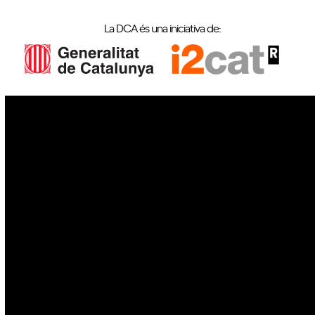
La DCA és una iniciativa de:
IoT
Drons
Ciberseguretat
IA
Espai
Blockchain
GovTech