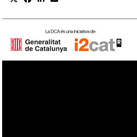
La DCA és una iniciativa de:
IoT
Drons
Ciberseguretat
IA
Espai
Blockchain