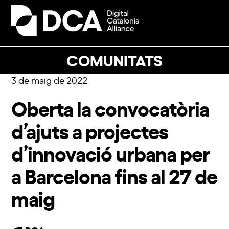
Skip
to
Open
Close
content
mobile
mobile
menu
menu
COMUNITATS
3 de maig de 2022
Oberta la convocatòria
d’ajuts a projectes
d’innovació urbana per
a Barcelona fins al 27 de
maig