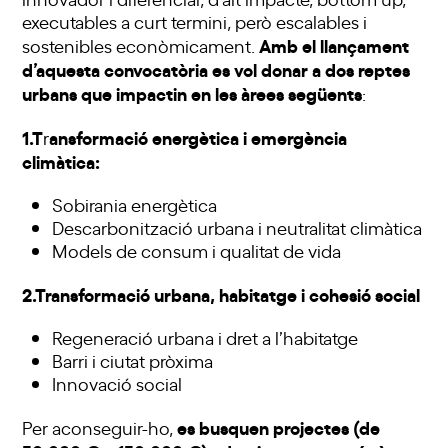
executables a curt termini, però escalables i
Amb el llançament
sostenibles econòmicament.
d’aquesta convocatòria es vol donar a dos reptes
urbans que impactin en les àrees següents
:
1.T
ansformació energètica i emergència
r
climàtica:
Sobirania energètica
Descarbonització urbana i neutralitat climàtica
Models de consum i qualitat de vida
2.Transformació urbana, habitatge i cohesió social
Regeneració urbana i dret a l’habitatge
Barri i ciutat pròxima
Innovació social
es busquen projectes (de
Per aconseguir-ho,