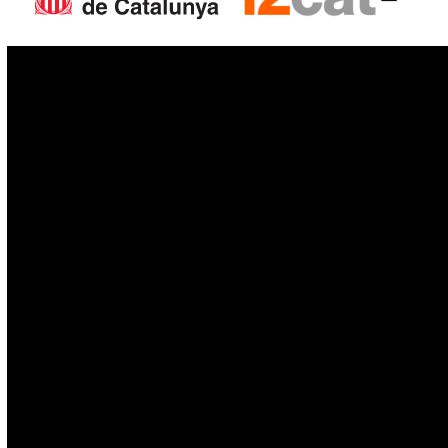
IoT
Drons
Ciberseguretat
IA
Espai
Blockchain
GovTech
Política de privacitat
Política de cookies