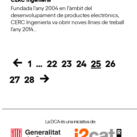
Fundada l’any 2004 en l’àmbit del
desenvolupament de productes electrònics,
CERC Ingeniería va obrir noves línies de treball
l'any 2014…
1
…
22
23
24
25
26
Page
Page
Page
Page
Page
Page
27
28
Page
Page
La DCA és una iniciativa de: